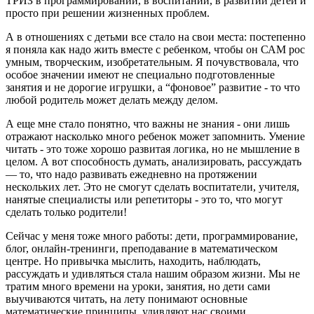
ТРИЗ в программировании, в воспитании, в развитии детей и
просто при решении жизненных проблем.
А в отношениях с детьми все стало на свои места: постепенно
я поняла как надо жить вместе с ребенком, чтобы он САМ рос
умным, творческим, изобретательным. Я почувствовала, что
особое значении имеют не специально подготовленные
занятия и не дорогие игрушки, а “фоновое” развитие - то что
любой родитель может делать между делом.
А еще мне стало понятно, что важны не знания - они лишь
отражают насколько много ребенок может запомнить. Умение
читать - это тоже хорошо развитая логика, но не мышление в
целом. А вот способность думать, анализировать, рассуждать
— то, что надо развивать ежедневно на протяжении
нескольких лет. Это не смогут сделать воспитатели, учителя,
нанятые специалисты или репетиторы - это то, что могут
сделать только родители!
Сейчас у меня тоже много работы: дети, программирование,
блог, онлайн-тренинги, преподавание в математическом
центре. Но привычка мыслить, находить, наблюдать,
рассуждать и удивляться стала нашим образом жизни. Мы не
тратим много времени на уроки, занятия, но дети сами
выучиваются читать, на лету понимают основные
математические принципы, удивляют нас своими