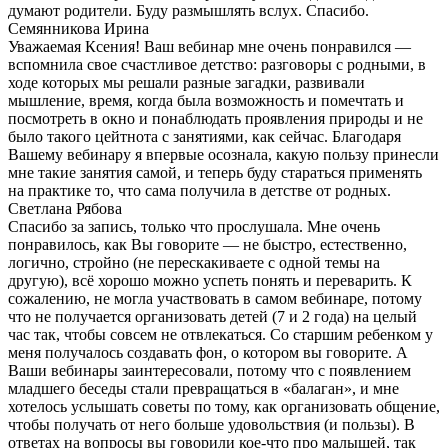
думают родители. Буду размышлять вслух. Спасибо.
Семянникова Ирина
Уважаемая Ксения! Ваш вебинар мне очень понравился —
вспомнила свое счастливое детство: разговоры с родными, в
ходе которых мы решали разные загадки, развивали
мышление, время, когда была возможность и помечтать и
посмотреть в окно и понаблюдать проявления природы и не
было такого цейтнота с занятиями, как сейчас. Благодаря
Вашему вебинару я впервые осознала, какую пользу принесли
мне такие занятия самой, и теперь буду стараться применять
на практике то, что сама получила в детстве от родных.
Светлана Рябова
Спасибо за запись, только что прослушала. Мне очень
понравилось, как Вы говорите — не быстро, естественно,
логично, стройно (не перескакиваете с одной темы на
другую), всё хорошо можно успеть понять и переварить. К
сожалению, не могла участвовать в самом вебинаре, потому
что не получается организовать детей (7 и 2 года) на целый
час так, чтобы совсем не отвлекаться. Со старшим ребенком у
меня получалось создавать фон, о котором вы говорите. А
Ваши вебинары заинтересовали, потому что с появлением
младшего беседы стали превращаться в «балаган», и мне
хотелось услышать советы по тому, как организовать общение,
чтобы получать от него больше удовольствия (и пользы). В
ответах на вопросы вы говорили кое-что про малышей, так