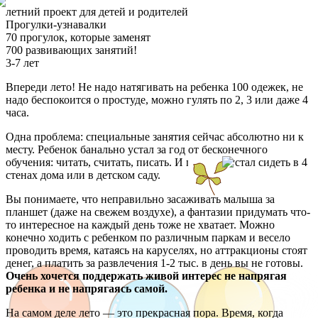
летний проект для детей и родителей
Прогулки-узнавалки
70 прогулок, которые заменят
700 развивающих занятий!
3-7 лет
Впереди лето! Не надо натягивать на ребенка 100 одежек, не
надо беспокоится о простуде, можно гулять по 2, 3 или даже 4
часа.
Одна проблема: специальные занятия сейчас абсолютно ни к
месту. Ребенок банально устал за год от бесконечного
обучения: читать, считать, писать. И главное: устал сидеть в 4
стенах дома или в детском саду.
Вы понимаете, что неправильно засаживать малыша за
планшет (даже на свежем воздухе), а фантазии придумать что-
то интересное на каждый день тоже не хватает. Можно
конечно ходить с ребенком по различным паркам и весело
проводить время, катаясь на каруселях, но аттракционы стоят
денег, а платить за развлечения 1-2 тыс. в день вы не готовы.
Очень хочется поддержать живой интерес не напрягая
ребенка и не напрягаясь самой.
На самом деле лето — это прекрасная пора. Время, когда