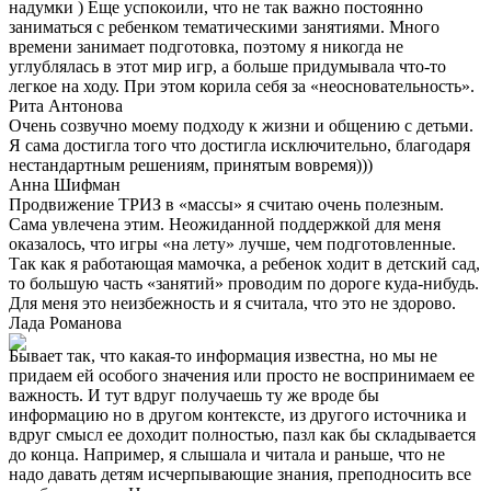
надумки ) Еще успокоили, что не так важно постоянно
заниматься с ребенком тематическими занятиями. Много
времени занимает подготовка, поэтому я никогда не
углублялась в этот мир игр, а больше придумывала что-то
легкое на ходу. При этом корила себя за «неосновательность».
Рита Антонова
Очень созвучно моему подходу к жизни и общению с детьми.
Я сама достигла того что достигла исключительно, благодаря
нестандартным решениям, принятым вовремя)))
Анна Шифман
Продвижение ТРИЗ в «массы» я считаю очень полезным.
Сама увлечена этим. Неожиданной поддержкой для меня
оказалось, что игры «на лету» лучше, чем подготовленные.
Так как я работающая мамочка, а ребенок ходит в детский сад,
то большую часть «занятий» проводим по дороге куда-нибудь.
Для меня это неизбежность и я считала, что это не здорово.
Лада Романова
Бывает так, что какая-то информация известна, но мы не
придаем ей особого значения или просто не воспринимаем ее
важность. И тут вдруг получаешь ту же вроде бы
информацию но в другом контексте, из другого источника и
вдруг смысл ее доходит полностью, пазл как бы складывается
до конца. Например, я слышала и читала и раньше, что не
надо давать детям исчерпывающие знания, преподносить все