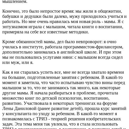
мышлением.
Конечно, это было непростое время: мы жили в общежитии,
бабушки и дедушки были далеко, мужу приходилось учиться и
работать. Но мне очень нравилась моя новая роль - мамы. Я с
энтузиазмом играла с малышом, читала книги о воспитании,
примеряла на себе все известные методики.
Кроме обязанностей мамы, дел было невпроворот: я очно
училась в институте, работала программистом-фрилансером,
дополнительно занималась в английской школе. И при этом
мы не пользовались услугами няни: с малышом всегда сидел
или муж, или я.
Как я ни старалась успеть все, мне не всегда хватало времени
на большие, подготовленные занятия с ребенком. В какой-то
момент я заметила, что часто испытываю чувство вины перед
малышом за то, что не занимаюсь так много, как некоторые
другие мамы. Я начала разбираться в проблеме, прочитала
множество книг по детской психологии, воспитанию,
развитию. Участвовала в некоторых тренингах на форуме
Лены Даниловой (ранее развитие детей), прошла курс занятий
у консультанта по уходу за ребенком. В какой-то момент я
познакомилась с ТРИЗ - теорией решения изобретательских
задач. Эта тема меня так увлекла, что я стала использовать