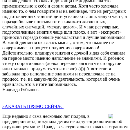
на «блюдечке». Но как-то до конца не додумывала это
применительно к себе и своим детям. Хотя часто замечала
именно то, о чем говорите вы на вебинаре, что из регулярных
подготовленных занятий дети усваивают лишь малую часть, а
гораздо больше впитывают из каких-то жизненных,
случайных ситуаций, «между делом». И у нас регулярные,
подготовленные занятия чаще шли плохо, а вот «экспромт»
приносил гораздо больше удовольствия и лучше запоминался.
Важной для меня оказалась мысль, о том, что важнее не
содержимое, а процесс получения содержимого!
Действительно, планируя занятия с дочкой я для себя ставила
на первое место именно наполнение ее знаниями. И ребенок
этому сопротивлялся (дочка переключался на что-то другое
или пыталась придумать что-то свое) -)))) А вот если я
забывала про наполнение знаниями и переключала ее на
процесс, т.е. на какую-либо деятельность, которая ей очень
нравилась, это в итоге запоминалось.
Надежда Рябышева
ЗАКАЗАТЬ ПРЯМО СЕЙЧАС
Еще недавно я сама несколько лет подряд, в
преддверии лета, покупала детям не одну энциклопедию об
окружающем мире. Правда зачастую я оказывалась в странном