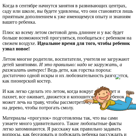
Когда в сентябре начнутся занятия в развивающих центрах,
саду или школе, вы будете удивлены, что они становятся лишь
приятным дополнением к уже имеющемуся опыту и знаниям
вашего ребенка.
Плюс ко всему летом световой день длиннее и у вас будет
больше возможностей прогуляться, пообщаться с ребенком на
свежем воздухе.
Идеальное время для того, чтобы ребенок
узнал новое!
Летом многие родители, воспитатели, учителя не загружают
детей занятиями.
И это правильно: надо не загружать, а
разжигать интерес!
Ведь дети, как горстка пороха:
достаточно одной искры и их любознательность разгорится,
как пионерский костер.
И как легко сделать это летом, когда вокруг все цветет и
пахнет, все оживает, движется и копошится, когда ребенок
может лечь на траву, чтобы рассмотреть кузнечика или залезть
на дерево, чтобы потрогать смолу.
Материалы «прогулок» подготовлены так, что вы сами
узнаете много удивительного. Такие любопытные факты
легко запоминаются. Я расскажу как правильно задавать
вопросы, как беседовать и побуждать ребенка рассуждать и