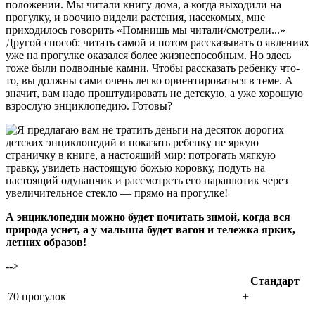
положении. Мы читали книгу дома, а когда выходили на
прогулку, и воочию видели растения, насекомых, мне
приходилось говорить «Помнишь мы читали/смотрели...»
Другой способ: читать самой и потом рассказывать о явлениях
уже на прогулке оказался более жизнеспособным. Но здесь
тоже были подводные камни. Чтобы рассказать ребенку что-
то, вы должны сами очень легко ориентироваться в теме. А
значит, вам надо проштудировать не детскую, а уже хорошую
взрослую энциклопедию. Готовы?
Я предлагаю вам не тратить деньги на десяток дорогих
детских энциклопедий и показать ребенку не яркую
страничку в книге, а настоящий мир: потрогать мягкую
травку, увидеть настоящую божью коровку, подуть на
настоящий одуванчик и рассмотреть его парашютик через
увеличительное стекло — прямо на прогулке!
А энциклопедии можно будет почитать зимой, когда вся
природа уснет, а у малыша будет вагон и тележка ярких,
летних образов!
-->
Стандарт
70 прогулок
+