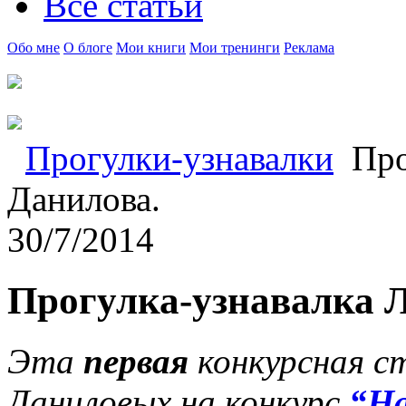
Все статьи
Обо мне
О блоге
Мои книги
Мои тренинги
Реклама
Прогулки-узнавалки
Про
Данилова.
30/7/2014
Прогулка-узнавалка 
Эта
первая
конкурсная с
Даниловых на конкурс
“На