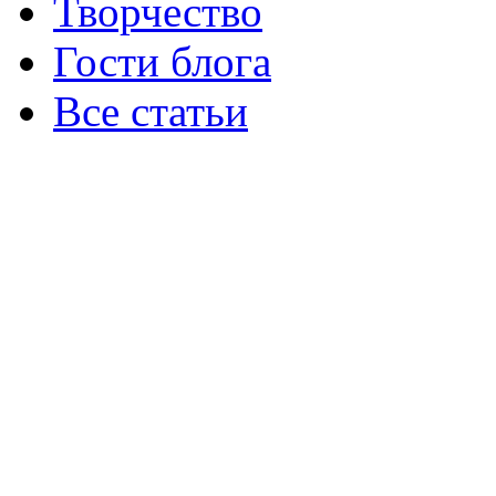
Творчество
Гости блога
Все статьи
ИП Несютина Ксения Николаевна
Московская область, Раменский рай
Служба поддержки: ksenia_nesyutin