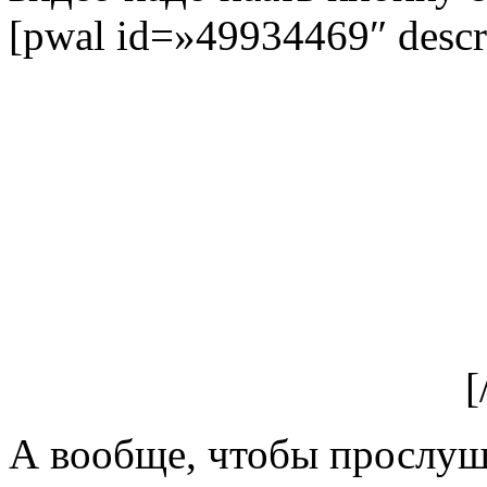
[pwal id=»49934469″ desc
[
А вообще, чтобы прослуш