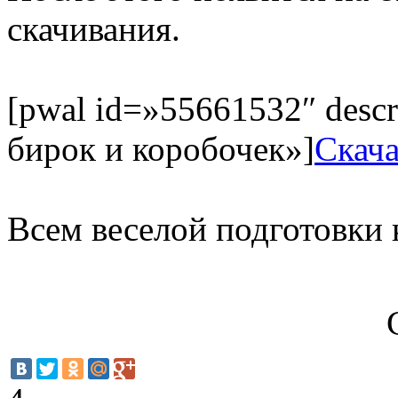
скачивания.
[pwal id=»55661532″ desc
бирок и коробочек»]
Скач
Всем веселой подготовки 